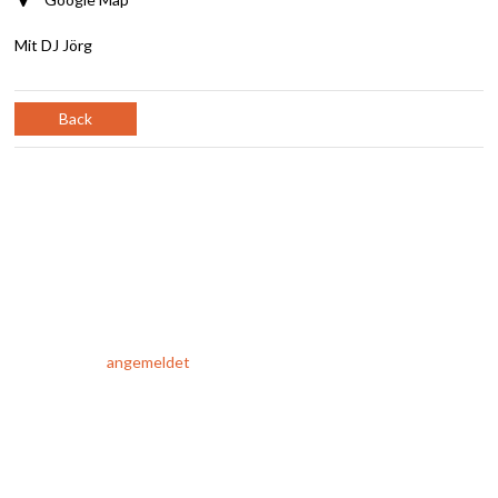
Mit DJ Jörg
Back
SCHREIBE EINEN KOMMENTAR
Du musst
angemeldet
sein, um einen Kommentar abzugeben.